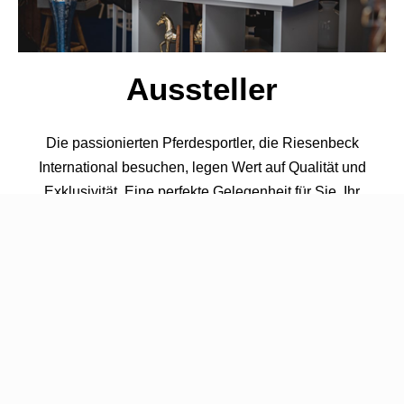
Aussteller
Die passionierten Pferdesportler, die Riesenbeck
International besuchen, legen Wert auf Qualität und
Exklusivität. Eine perfekte Gelegenheit für Sie, Ihr
Unternehmen oder Ihre Produkte dem gewünschten
Publikum vorzustellen. In der Freiluftsaison finden bei
uns zahlreiche nationale und internationale Dressur- und
Springturniere statt.
Die Veranstaltungen werden von einem internationalen
Publikum besucht, das vom Amateur bis zum Profi, von
jung bis alt reicht und alle die gleiche Leidenschaft für
den Pferdesport teilen. Es ist möglich, Ihr Unternehmen