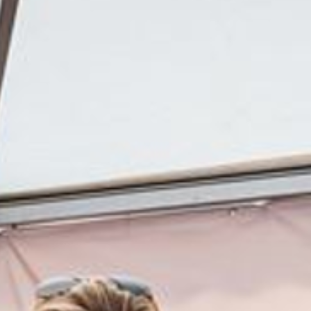
All
Pages
News
Facilities
Aktuelles
Veranstaltungen
LGCT
Unternehmen