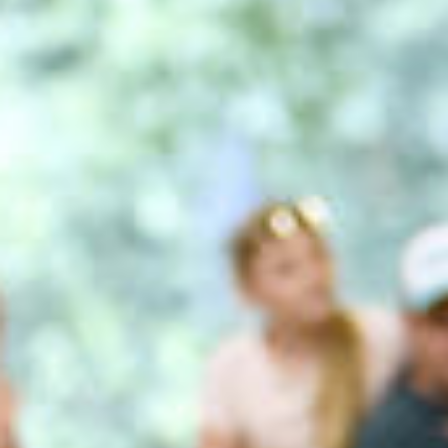
All
Pages
News
Facilities
Aktuelles
Veranstaltungen
LGCT